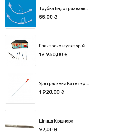
Трубка Ендотрахеальна 2.5
Ціна
55,00 ₴
OUT OF STOCK
Електрокоагулятор Хірургічний Е-150 -...
Ціна
19 950,00 ₴
ДОДАТИ У КОШИК
Уретральний Катетер Для Собак. SMI
Ціна
1 920,00 ₴
OUT OF STOCK
Шпиця Кіршнера
Ціна
97,00 ₴