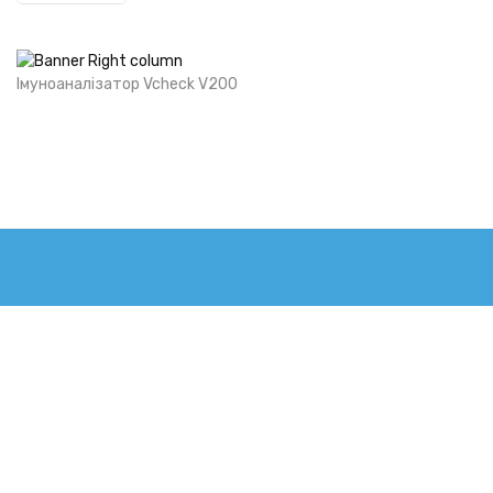
OUT OF STOCK
Імуноаналізатор Vcheck V200