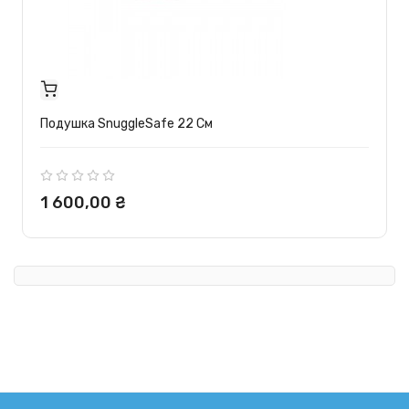
Подушка SnuggleSafe 22 См
Ціна
1 600,00 ₴