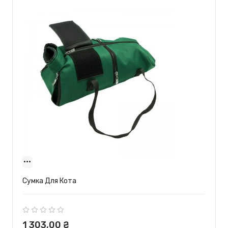
Сумка Для Кота
Ціна
1 303,00 ₴