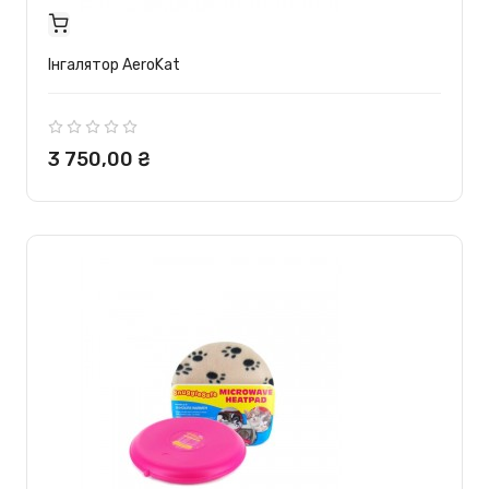
Інгалятор AeroKat
Ціна
3 750,00 ₴