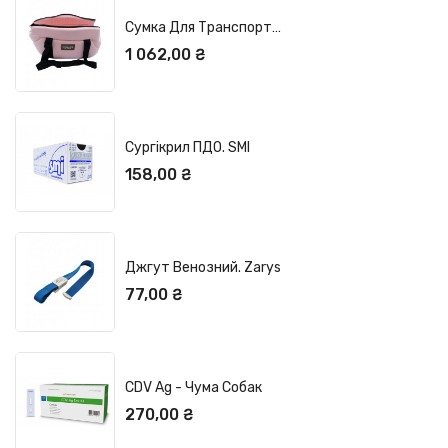
Сумка Для Транспортування Кота, Собаки
Ціна
1 062,00 ₴
OUT OF STOCK
Сургікрил ПДО. SMI
Ціна
158,00 ₴
OUT OF STOCK
Джгут Венозний. Zarys
Ціна
77,00 ₴
ДОДАТИ У КОШИК
CDV Ag - Чума Собак
Ціна
270,00 ₴