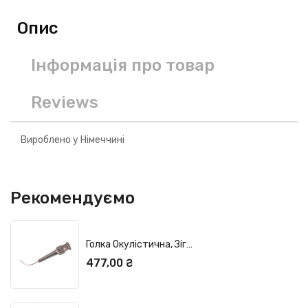
Опис
Інформація про товар
Reviews
Вироблено у Німеччині
Рекомендуємо
Голка Окулістична, Зігнута 0,6x17 Мм.
Ціна
477,00 ₴
ДОДАТИ У КОШИК