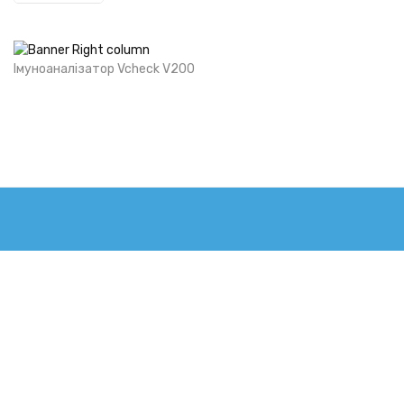
ДОДАТИ У КОШИК
Імуноаналізатор Vcheck V200