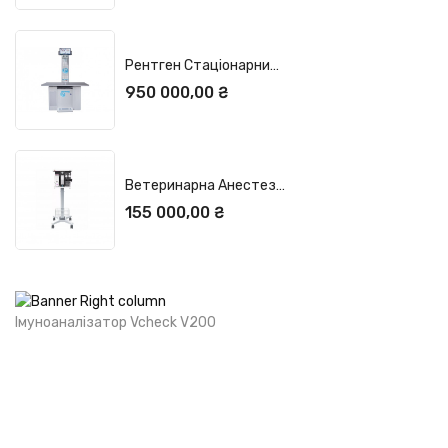
ДОДАТИ У КОШИК
Рентген Стаціонарний MAXIVET 400 HF
Ціна
950 000,00 ₴
ДОДАТИ У КОШИК
Ветеринарна Анестезіологічна Система...
Ціна
155 000,00 ₴
ДОДАТИ У КОШИК
Імуноаналізатор Vcheck V200